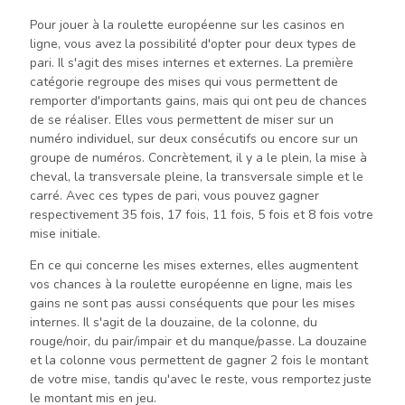
Pour jouer à la roulette européenne sur les casinos en
ligne, vous avez la possibilité d'opter pour deux types de
pari. Il s'agit des mises internes et externes. La première
catégorie regroupe des mises qui vous permettent de
remporter d'importants gains, mais qui ont peu de chances
de se réaliser. Elles vous permettent de miser sur un
numéro individuel, sur deux consécutifs ou encore sur un
groupe de numéros. Concrètement, il y a le plein, la mise à
cheval, la transversale pleine, la transversale simple et le
carré. Avec ces types de pari, vous pouvez gagner
respectivement 35 fois, 17 fois, 11 fois, 5 fois et 8 fois votre
mise initiale.
En ce qui concerne les mises externes, elles augmentent
vos chances à la roulette européenne en ligne, mais les
gains ne sont pas aussi conséquents que pour les mises
internes. Il s'agit de la douzaine, de la colonne, du
rouge/noir, du pair/impair et du manque/passe. La douzaine
et la colonne vous permettent de gagner 2 fois le montant
de votre mise, tandis qu'avec le reste, vous remportez juste
le montant mis en jeu.