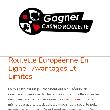
menu
Roulette Européenne En
Ligne : Avantages Et
Limites
La roulette est un jeu fascinant qui a su séduire de
nombreux joueurs au fil des années. Il fait d'ailleurs partie
des divertissements classiques des
casinos en ligne
, au
même titre que le blackjack, les machines à sous, le poker
ou encore le baccara. Ce qui rend attrayant ce jeu, c'est