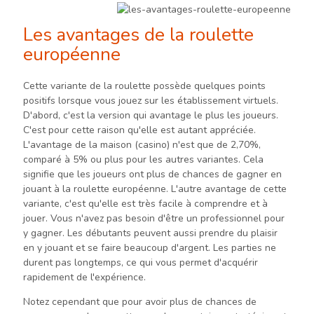
Les avantages de la roulette
européenne
Cette variante de la roulette possède quelques points
positifs lorsque vous jouez sur les établissement virtuels.
D'abord, c'est la version qui avantage le plus les joueurs.
C'est pour cette raison qu'elle est autant appréciée.
L'avantage de la maison (casino) n'est que de 2,70%,
comparé à 5% ou plus pour les autres variantes. Cela
signifie que les joueurs ont plus de chances de gagner en
jouant à la roulette européenne. L'autre avantage de cette
variante, c'est qu'elle est très facile à comprendre et à
jouer. Vous n'avez pas besoin d'être un professionnel pour
y gagner. Les débutants peuvent aussi prendre du plaisir
en y jouant et se faire beaucoup d'argent. Les parties ne
durent pas longtemps, ce qui vous permet d'acquérir
rapidement de l'expérience.
Notez cependant que pour avoir plus de chances de