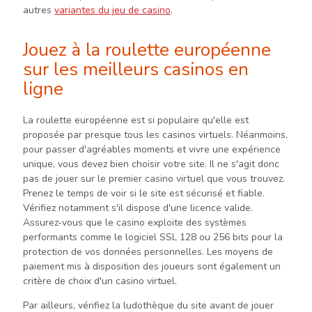
autres
variantes du jeu de casino
.
Jouez à la roulette européenne
sur les meilleurs casinos en
ligne
La roulette européenne est si populaire qu'elle est
proposée par presque tous les casinos virtuels. Néanmoins,
pour passer d'agréables moments et vivre une expérience
unique, vous devez bien choisir votre site. Il ne s'agit donc
pas de jouer sur le premier casino virtuel que vous trouvez.
Prenez le temps de voir si le site est sécurisé et fiable.
Vérifiez notamment s'il dispose d'une licence valide.
Assurez-vous que le casino exploite des systèmes
performants comme le logiciel SSL 128 ou 256 bits pour la
protection de vos données personnelles. Les moyens de
paiement mis à disposition des joueurs sont également un
critère de choix d'un casino virtuel.
Par ailleurs, vérifiez la ludothèque du site avant de jouer